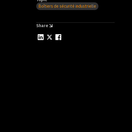
sé
Boîtiers de sécurité industrielle
Sé
Share
Le
ce
co
EX
la
Pr