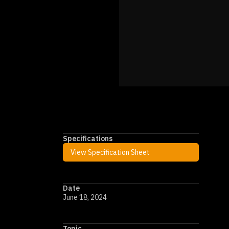
Specifications
So
View Specification Sheet
Hu
Da
Date
la
June 18, 2024
te
ex
Topic