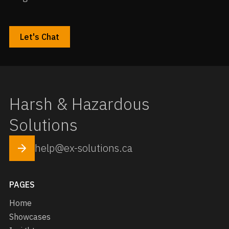
Let's Chat
Harsh & Hazardous
Solutions
help@ex-solutions.ca
PAGES
Home
Showcases