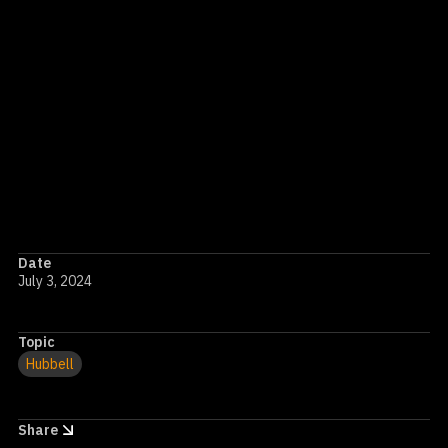
Avec leurs caractéristiques avancées et leur conformité
aux dernières normes, ces raccords sont en voie de
devenir des outils indispensables pour les applications
industrielles.
Pour plus d'information
cliquez ici
.
Date
July 3, 2024
Topic
Hubbell
Share